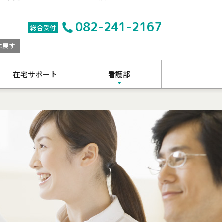
082-241-2167
総合受付
に戻す
在宅サポート
看護部
理念・基本方針
教育方針