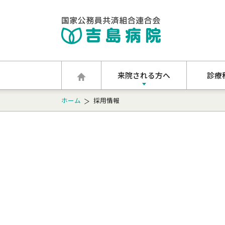
来院される方へ
診療
外来診療のご案内
呼吸器セ
ホーム
採用情報
入院・面会のご案内
内科・総
人間ドック・各種健診
消化器外
予防接種
整形外科
専門外来
眼科
各種教室・医療相談
耳鼻咽喉
外来診療体制表
放射線科