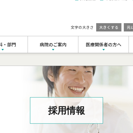
文字の大きさ
大きくする
元
科・部門
病院のご案内
医療関係者の方へ
ンター
理念・基本方針
患者支援センター
合診療科
ごあいさつ
紹介患者さんの受付方法
科
病院概要
院内掲示
施設ガイド
採用情報
科
交通アクセス
診療情報管理室