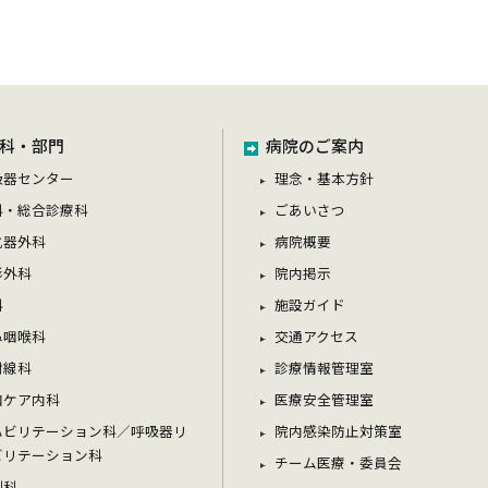
科・部門
病院のご案内
吸器センター
理念・基本方針
科・総合診療科
ごあいさつ
化器外科
病院概要
形外科
院内掲示
科
施設ガイド
鼻咽喉科
交通アクセス
射線科
診療情報管理室
和ケア内科
医療安全管理室
ハビリテーション科／呼吸器リ
院内感染防止対策室
ビリテーション科
チーム医療・委員会
剤科