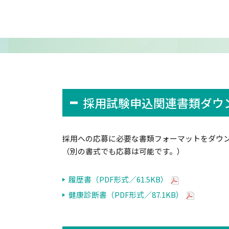
緩和ケア
リハビリ
呼吸器リ
ン科
薬剤科
臨床検査
採用試験申込関連書類ダウ
ME（臨
栄養科
採用への応募に必要な書類フォーマットをダウ
（別の書式でも応募は可能です。）
履歴書（PDF形式／61.5KB）
健康診断書（PDF形式／87.1KB）