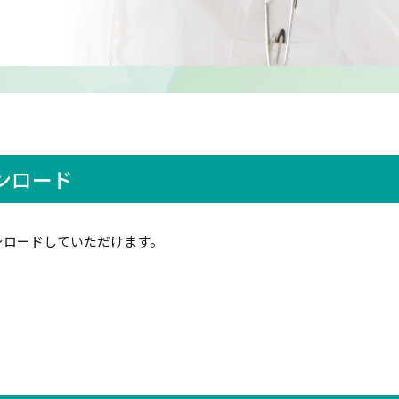
内科
医療安全管理室
テーション科／
院内感染防止対策室
ハビリテーショ
チーム医療・委員会
診療体制について
科
KKRよしじま通信 わかば
ンロード
床工学）科
ンロードしていただけます。