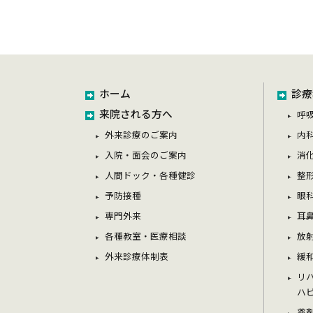
ホーム
診療
来院される方へ
呼
外来診療のご案内
内
入院・面会のご案内
消
人間ドック・各種健診
整
予防接種
眼
専門外来
耳
各種教室・医療相談
放
外来診療体制表
緩
リ
ハ
薬