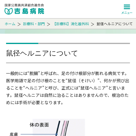
ホーム
診療科・部門
【診療科】消化器外科
鼠径ヘルニアについて
ホーム
来院される方へ
鼠径ヘルニアについて
診療科・部門
病院のご案内
一般的には“脱腸”と呼ばれ、足の付け根部分が膨れる病気です。
医学用語で足の付け根のことを“鼠径（そけい）”、何かが飛び出
医療関係者の方へ
ることを“ヘルニア”と呼び、正式には“鼠径ヘルニア”と言いま
す。鼠径ヘルニアは自然に治ることはありませんので、根治のた
在宅サポート
めには手術が必要となります。
看護部
採用情報